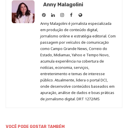
Anny Malagolini
Anny
Anny
Anny
Anny
Site
Malagolini
Malagolini
Malagolini
Malagolini
de
Anny Malagolini é jornalista especializada
no
no
no
no
Anny
em produção de conteúdo digital,
Pinterest
LinkedIn
Instagram
Facebook
Malagolini
jornalismo online e estratégia editorial. Com
passagem por veículos de comunicação
como Campo Grande News, Correio do
Estado, Midiamax, Yahoo e Tempo Novo,
acumula experiência na cobertura de
notícias, economia, serviços,
entretenimento e temas de interesse
público. Atualmente, lidera o portal DCI,
onde desenvolve conteúdos baseados em
apuração, análise de dados e boas práticas
de jornalismo digital. DRT 1272/MS
VOCÊ PODE GOSTAR TAMBÉM