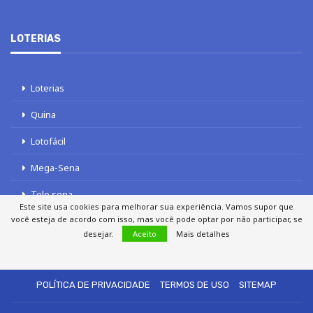
LOTERIAS
Loterias
Quina
Lotofácil
Mega-Sena
Tele sena
Este site usa cookies para melhorar sua experiência. Vamos supor que
você esteja de acordo com isso, mas você pode optar por não participar, se
desejar.
Aceito
Mais detalhes
SOBRE NÓS
AUTORES
FALE COM O JORNAL DCI
POLÍTICA DE PRIVACIDADE
TERMOS DE USO
SITEMAP