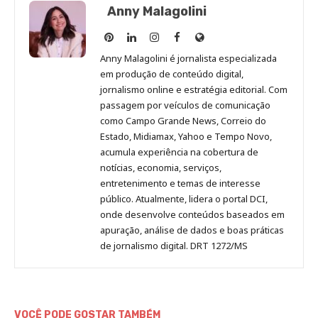
Anny Malagolini
Anny
Anny
Anny
Anny
Site
Malagolini
Malagolini
Malagolini
Malagolini
de
Anny Malagolini é jornalista especializada
no
no
no
no
Anny
em produção de conteúdo digital,
Pinterest
LinkedIn
Instagram
Facebook
Malagolini
jornalismo online e estratégia editorial. Com
passagem por veículos de comunicação
como Campo Grande News, Correio do
Estado, Midiamax, Yahoo e Tempo Novo,
acumula experiência na cobertura de
notícias, economia, serviços,
entretenimento e temas de interesse
público. Atualmente, lidera o portal DCI,
onde desenvolve conteúdos baseados em
apuração, análise de dados e boas práticas
de jornalismo digital. DRT 1272/MS
VOCÊ PODE GOSTAR TAMBÉM