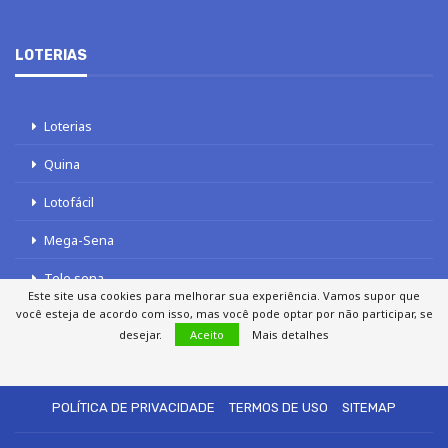
LOTERIAS
Loterias
Quina
Lotofácil
Mega-Sena
Tele sena
Este site usa cookies para melhorar sua experiência. Vamos supor que
você esteja de acordo com isso, mas você pode optar por não participar, se
desejar.
Aceito
Mais detalhes
SOBRE NÓS
AUTORES
FALE COM O JORNAL DCI
POLÍTICA DE PRIVACIDADE
TERMOS DE USO
SITEMAP