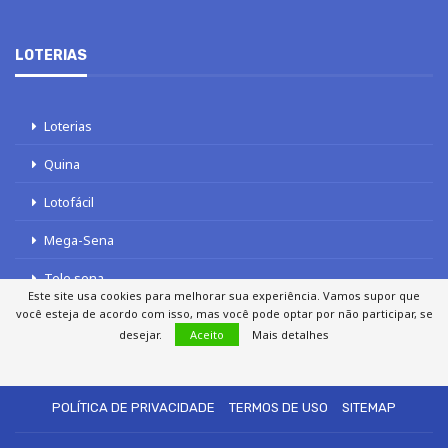
LOTERIAS
Loterias
Quina
Lotofácil
Mega-Sena
Tele sena
Este site usa cookies para melhorar sua experiência. Vamos supor que
você esteja de acordo com isso, mas você pode optar por não participar, se
desejar.
Aceito
Mais detalhes
SOBRE NÓS
AUTORES
FALE COM O JORNAL DCI
POLÍTICA DE PRIVACIDADE
TERMOS DE USO
SITEMAP