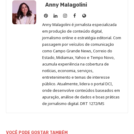
Anny Malagolini
Anny
Anny
Anny
Anny
Site
Malagolini
Malagolini
Malagolini
Malagolini
de
Anny Malagolini é jornalista especializada
no
no
no
no
Anny
em produção de conteúdo digital,
Pinterest
LinkedIn
Instagram
Facebook
Malagolini
jornalismo online e estratégia editorial. Com
passagem por veículos de comunicação
como Campo Grande News, Correio do
Estado, Midiamax, Yahoo e Tempo Novo,
acumula experiência na cobertura de
notícias, economia, serviços,
entretenimento e temas de interesse
público. Atualmente, lidera o portal DCI,
onde desenvolve conteúdos baseados em
apuração, análise de dados e boas práticas
de jornalismo digital. DRT 1272/MS
VOCÊ PODE GOSTAR TAMBÉM