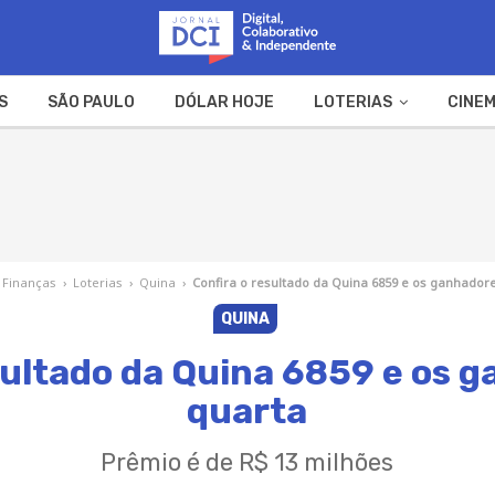
S
SÃO PAULO
DÓLAR HOJE
LOTERIAS
CINEM
A FAZENDA
WEB STORIES
Finanças
›
Loterias
›
Quina
›
Confira o resultado da Quina 6859 e os ganhador
QUINA
sultado da Quina 6859 e os 
quarta
Prêmio é de R$ 13 milhões