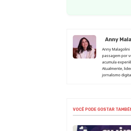
Anny Mala
Anny Malagolini 
passagem por v
acumula experiên
Atualmente, lid
jornalismo digit
VOCÊ PODE GOSTAR TAMBÉ