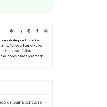
Anny
Anny
Anny
Anny
Site
Malagolini
Malagolini
Malagolini
Malagolini
de
ne e estratégia editorial. Com
no
no
no
no
Anny
diamax, Yahoo e Tempo Novo,
Pinterest
LinkedIn
Instagram
Facebook
Malagolini
de interesse público.
se de dados e boas práticas de