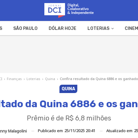
S
SÃO PAULO
DÓLAR HOJE
LOTERIAS
CINEM
A FAZENDA
WEB STORIES
CI
›
Finanças
›
Loterias
›
Quina
›
Confira resultado da Quina 6886 e os ganhado
QUINA
ltado da Quina 6886 e os ga
Prêmio é de R$ 6,8 milhões
Publicado em
25/11/2025 20:41
Atualizado em
25
nny Malagolini