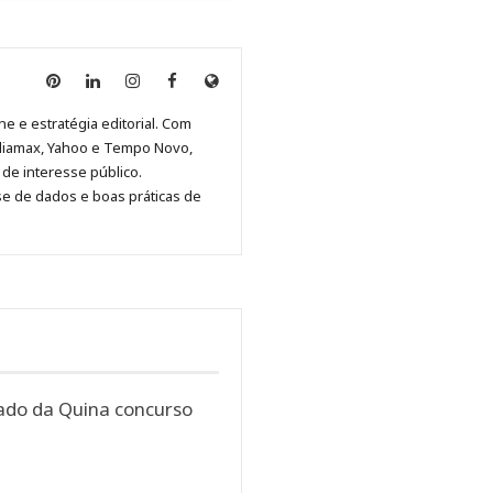
Anny
Anny
Anny
Anny
Site
Malagolini
Malagolini
Malagolini
Malagolini
de
ne e estratégia editorial. Com
no
no
no
no
Anny
diamax, Yahoo e Tempo Novo,
Pinterest
LinkedIn
Instagram
Facebook
Malagolini
de interesse público.
se de dados e boas práticas de