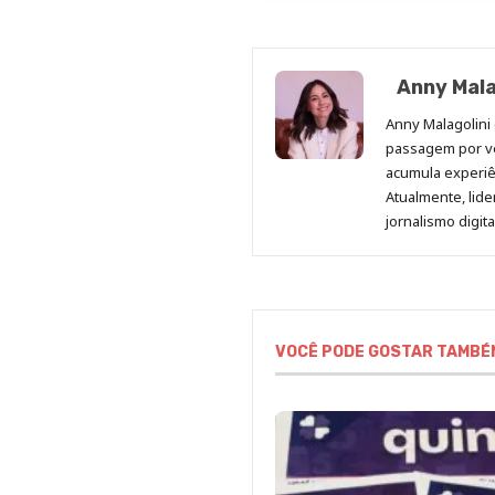
Anny Mala
Anny Malagolini 
passagem por v
acumula experiên
Atualmente, lid
jornalismo digit
VOCÊ PODE GOSTAR TAMBÉ