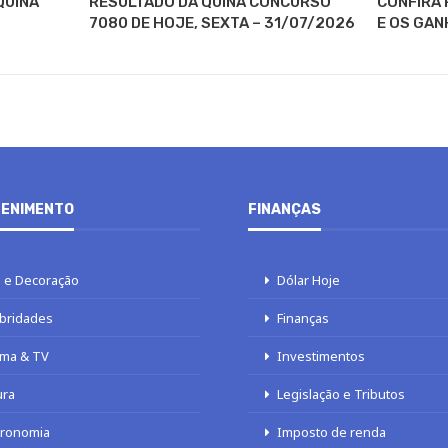
QUINA
RESULTADO DA QUINA CONCURSO
CONFIRA 
7080 DE HOJE, SEXTA – 31/07/2026
E OS GAN
ENIMENTO
FINANÇAS
 e Decoração
Dólar Hoje
bridades
Finanças
ma & TV
Investimentos
ura
Legislação e Tributos
tronomia
Imposto de renda