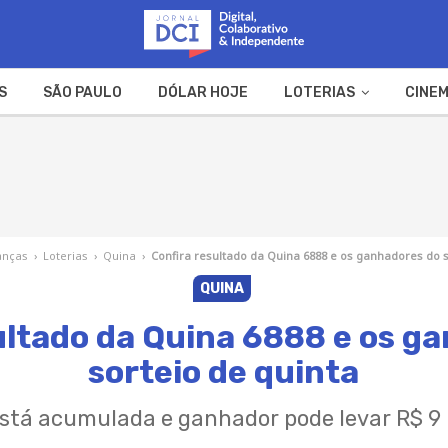
S
SÃO PAULO
DÓLAR HOJE
LOTERIAS
CINEM
A FAZENDA
WEB STORIES
anças
›
Loterias
›
Quina
›
Confira resultado da Quina 6888 e os ganhadores do s
QUINA
ultado da Quina 6888 e os g
sorteio de quinta
stá acumulada e ganhador pode levar R$ 9