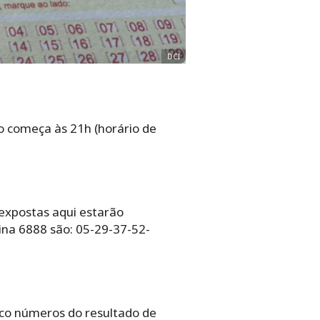
DCI
o começa às 21h (horário de
 expostas aqui estarão
ina 6888 são: 05-29-37-52-
nco números do resultado de