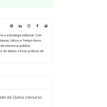
Anny
Anny
Anny
Anny
Site
Malagolini
Malagolini
Malagolini
Malagolini
de
ne e estratégia editorial. Com
no
no
no
no
Anny
diamax, Yahoo e Tempo Novo,
Pinterest
LinkedIn
Instagram
Facebook
Malagolini
de interesse público.
se de dados e boas práticas de