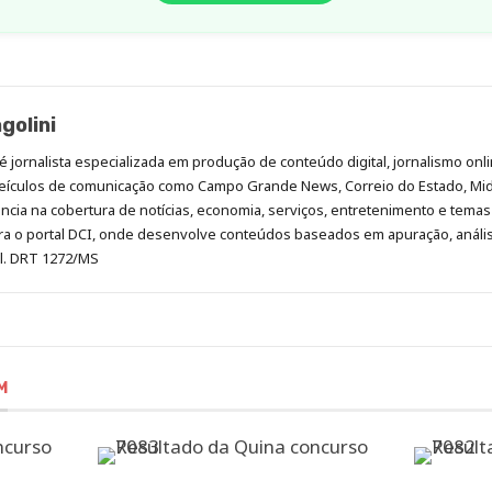
golini
é jornalista especializada em produção de conteúdo digital, jornalismo onli
eículos de comunicação como Campo Grande News, Correio do Estado, Mi
cia na cobertura de notícias, economia, serviços, entretenimento e temas 
era o portal DCI, onde desenvolve conteúdos baseados em apuração, análi
al. DRT 1272/MS
M