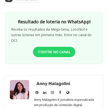
Resultado de loteria no WhatsApp!
Receba os resultados da Mega-Sena, Lotofácil e
outras loterias em primeira mão. Entre no canal do
DCI.
ENTRE NO CANAL
Anny Malagolini
Anny
Anny
Anny
Anny
Site
Malagolini
Malagolini
Malagolini
Malagolini
de
Anny Malagolini é jornalista especializada
no
no
no
no
Anny
em produção de conteúdo digital,