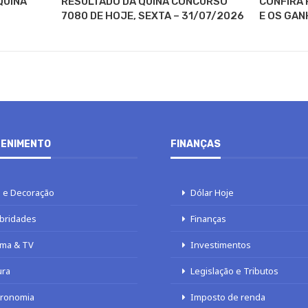
QUINA
RESULTADO DA QUINA CONCURSO
CONFIRA 
7080 DE HOJE, SEXTA – 31/07/2026
E OS GAN
ENIMENTO
FINANÇAS
 e Decoração
Dólar Hoje
bridades
Finanças
ma & TV
Investimentos
ura
Legislação e Tributos
tronomia
Imposto de renda