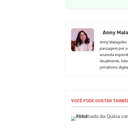
Anny Mala
Anny Malagolini 
passagem por v
acumula experiên
Atualmente, lid
jornalismo digit
VOCÊ PODE GOSTAR TAMBÉ