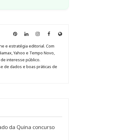
Anny
Anny
Anny
Anny
Site
Malagolini
Malagolini
Malagolini
Malagolini
de
ne e estratégia editorial. Com
no
no
no
no
Anny
diamax, Yahoo e Tempo Novo,
Pinterest
LinkedIn
Instagram
Facebook
Malagolini
de interesse público.
se de dados e boas práticas de