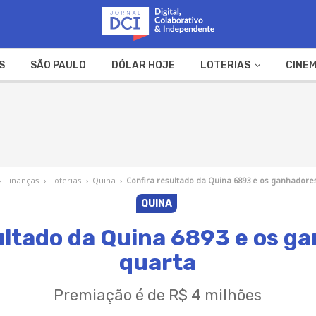
S
SÃO PAULO
DÓLAR HOJE
LOTERIAS
CINEM
A FAZENDA
WEB STORIES
›
Finanças
›
Loterias
›
Quina
›
Confira resultado da Quina 6893 e os ganhadore
QUINA
ultado da Quina 6893 e os g
quarta
Premiação é de R$ 4 milhões