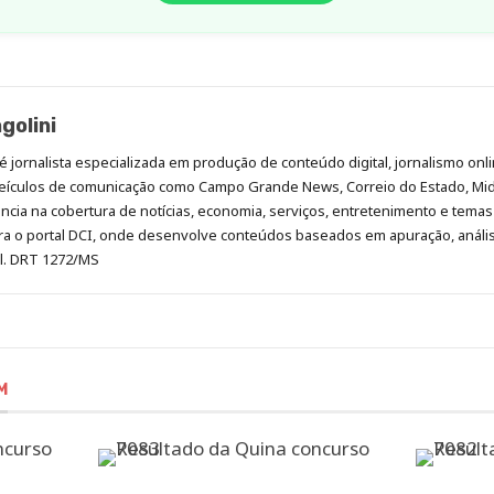
golini
é jornalista especializada em produção de conteúdo digital, jornalismo onli
eículos de comunicação como Campo Grande News, Correio do Estado, Mi
cia na cobertura de notícias, economia, serviços, entretenimento e temas 
era o portal DCI, onde desenvolve conteúdos baseados em apuração, análi
al. DRT 1272/MS
M