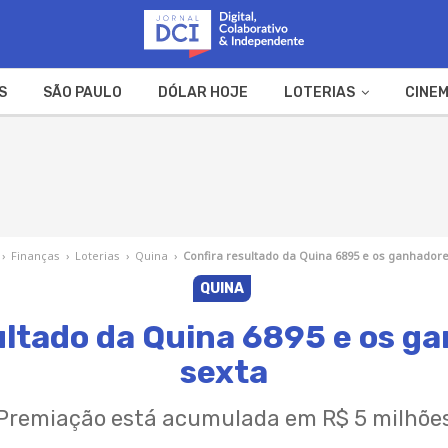
S
SÃO PAULO
DÓLAR HOJE
LOTERIAS
CINEM
A FAZENDA
WEB STORIES
›
Finanças
›
Loterias
›
Quina
›
Confira resultado da Quina 6895 e os ganhadore
QUINA
ultado da Quina 6895 e os g
sexta
Premiação está acumulada em R$ 5 milhõe