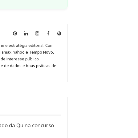
Anny
Anny
Anny
Anny
Site
Malagolini
Malagolini
Malagolini
Malagolini
de
ne e estratégia editorial. Com
no
no
no
no
Anny
diamax, Yahoo e Tempo Novo,
Pinterest
LinkedIn
Instagram
Facebook
Malagolini
de interesse público.
se de dados e boas práticas de