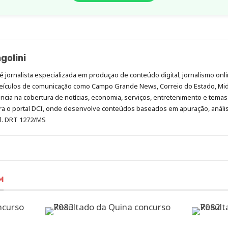
golini
é jornalista especializada em produção de conteúdo digital, jornalismo onli
eículos de comunicação como Campo Grande News, Correio do Estado, Mi
cia na cobertura de notícias, economia, serviços, entretenimento e temas 
era o portal DCI, onde desenvolve conteúdos baseados em apuração, análi
al. DRT 1272/MS
M