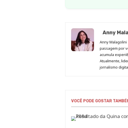
Anny Mala
Anny Malagolini 
passagem por v
acumula experiên
Atualmente, lid
jornalismo digit
VOCÊ PODE GOSTAR TAMBÉ