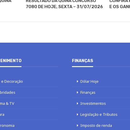
QUINA
RESULTADO DA QUINA CONCURSO
CONFIRA 
7080 DE HOJE, SEXTA – 31/07/2026
E OS GAN
ENIMENTO
FINANÇAS
 e Decoração
Dólar Hoje
bridades
Finanças
ma & TV
Investimentos
ura
Legislação e Tributos
tronomia
Imposto de renda