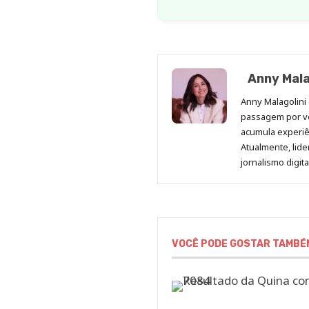
Anny Mala
Anny Malagolini 
passagem por v
acumula experiên
Atualmente, lid
jornalismo digit
VOCÊ PODE GOSTAR TAMBÉ