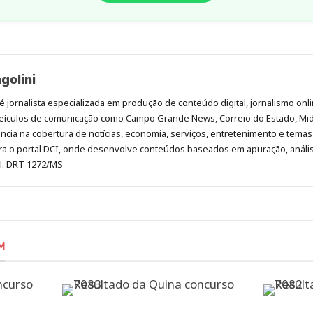
golini
é jornalista especializada em produção de conteúdo digital, jornalismo onli
eículos de comunicação como Campo Grande News, Correio do Estado, Mi
cia na cobertura de notícias, economia, serviços, entretenimento e temas 
era o portal DCI, onde desenvolve conteúdos baseados em apuração, análi
al. DRT 1272/MS
M