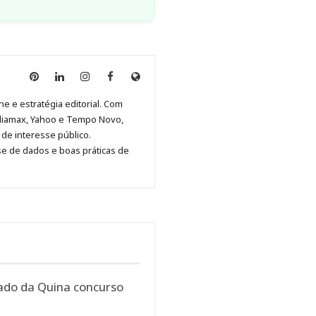
Anny
Anny
Anny
Anny
Site
Malagolini
Malagolini
Malagolini
Malagolini
de
ne e estratégia editorial. Com
no
no
no
no
Anny
diamax, Yahoo e Tempo Novo,
Pinterest
LinkedIn
Instagram
Facebook
Malagolini
de interesse público.
se de dados e boas práticas de