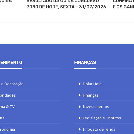
QUINA
RESULTADO DA QUINA CONCURSO
CONFIRA 
7080 DE HOJE, SEXTA – 31/07/2026
E OS GAN
ENIMENTO
FINANÇAS
 e Decoração
Dólar Hoje
bridades
Finanças
ma & TV
Investimentos
ura
Legislação e Tributos
tronomia
Imposto de renda