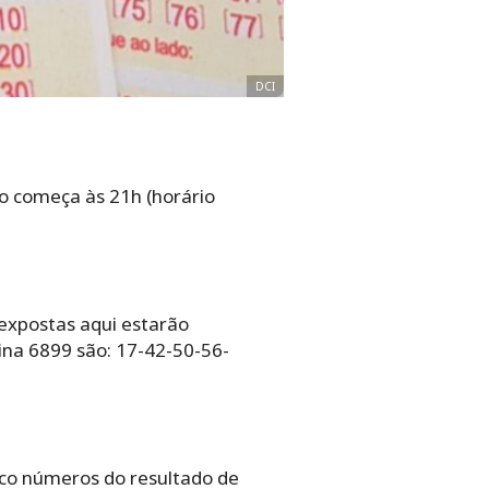
DCI
io começa às 21h (horário
 expostas aqui estarão
ina 6899 são: 17-42-50-56-
nco números do resultado de