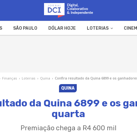
S
SÃO PAULO
DÓLAR HOJE
LOTERIAS
CINEM
A FAZENDA
WEB STORIES
›
Finanças
›
Loterias
›
Quina
›
Confira resultado da Quina 6899 e os ganhadore
QUINA
ultado da Quina 6899 e os g
quarta
Premiação chega a R4 600 mil