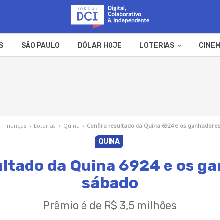
S
SÃO PAULO
DÓLAR HOJE
LOTERIAS
CINEM
A FAZENDA
WEB STORIES
Finanças
›
Loterias
›
Quina
›
Confira resultado da Quina 6924 e os ganhadore
QUINA
ultado da Quina 6924 e os g
sábado
Prêmio é de R$ 3,5 milhões