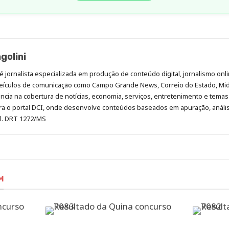
golini
é jornalista especializada em produção de conteúdo digital, jornalismo onli
eículos de comunicação como Campo Grande News, Correio do Estado, Mi
cia na cobertura de notícias, economia, serviços, entretenimento e temas 
era o portal DCI, onde desenvolve conteúdos baseados em apuração, análi
al. DRT 1272/MS
M