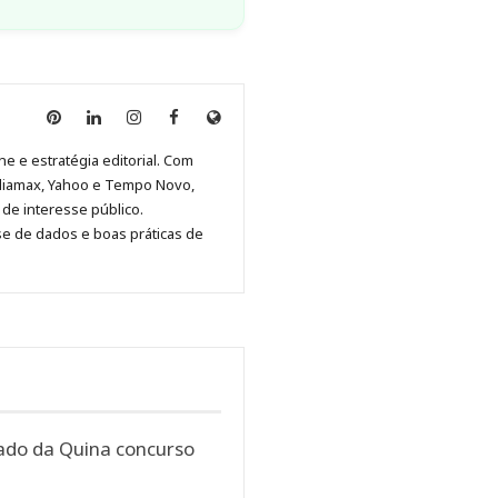
Anny
Anny
Anny
Anny
Site
Malagolini
Malagolini
Malagolini
Malagolini
de
ne e estratégia editorial. Com
no
no
no
no
Anny
diamax, Yahoo e Tempo Novo,
Pinterest
LinkedIn
Instagram
Facebook
Malagolini
de interesse público.
se de dados e boas práticas de