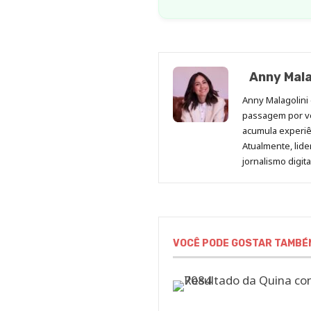
Anny Mala
Anny Malagolini 
passagem por v
acumula experiên
Atualmente, lid
jornalismo digit
VOCÊ PODE GOSTAR TAMBÉ