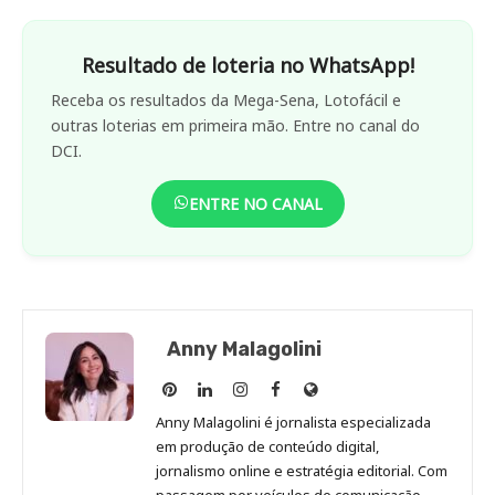
Resultado de loteria no WhatsApp!
Receba os resultados da Mega-Sena, Lotofácil e
outras loterias em primeira mão. Entre no canal do
DCI.
ENTRE NO CANAL
Anny Malagolini
Anny
Anny
Anny
Anny
Site
Malagolini
Malagolini
Malagolini
Malagolini
de
Anny Malagolini é jornalista especializada
no
no
no
no
Anny
em produção de conteúdo digital,
Pinterest
LinkedIn
Instagram
Facebook
Malagolini
jornalismo online e estratégia editorial. Com
passagem por veículos de comunicação