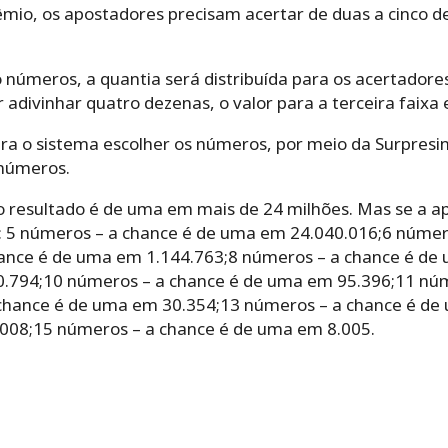
mio, os apostadores precisam acertar de duas a cinco d
 números, a quantia será distribuída para os acertadore
ivinhar quatro dezenas, o valor para a terceira faixa e
ra o sistema escolher os números, por meio da Surpres
 números.
 o resultado é de uma em mais de 24 milhões. Mas se a a
 5 números – a chance é de uma em 24.040.016;6 númer
hance é de uma em 1.144.763;8 números – a chance é d
0.794;10 números – a chance é de uma em 95.396;11 nú
chance é de uma em 30.354;13 números – a chance é d
.008;15 números – a chance é de uma em 8.005.