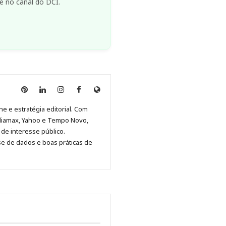
e no canal do DCI.
Anny
Anny
Anny
Anny
Site
Malagolini
Malagolini
Malagolini
Malagolini
de
ne e estratégia editorial. Com
no
no
no
no
Anny
diamax, Yahoo e Tempo Novo,
Pinterest
LinkedIn
Instagram
Facebook
Malagolini
de interesse público.
se de dados e boas práticas de