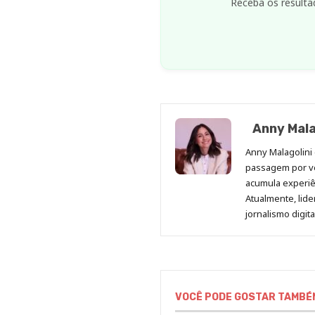
Receba os resulta
Anny Mala
Anny Malagolini 
passagem por v
acumula experiên
Atualmente, lid
jornalismo digit
VOCÊ PODE GOSTAR TAMBÉ