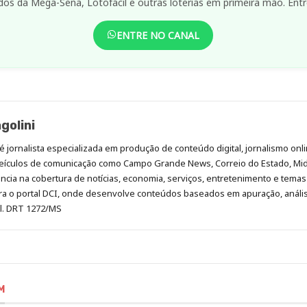
dos da Mega-Sena, Lotofácil e outras loterias em primeira mão. Entr
ENTRE NO CANAL
golini
é jornalista especializada em produção de conteúdo digital, jornalismo onli
eículos de comunicação como Campo Grande News, Correio do Estado, Mi
cia na cobertura de notícias, economia, serviços, entretenimento e temas 
era o portal DCI, onde desenvolve conteúdos baseados em apuração, análi
al. DRT 1272/MS
M