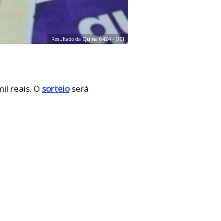
Resultado da Quina 6424 - DCI
il reais. O
sorteio
será