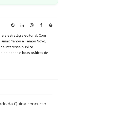
Anny
Anny
Anny
Anny
Site
Malagolini
Malagolini
Malagolini
Malagolini
de
ne e estratégia editorial. Com
no
no
no
no
Anny
diamax, Yahoo e Tempo Novo,
Pinterest
LinkedIn
Instagram
Facebook
Malagolini
de interesse público.
se de dados e boas práticas de