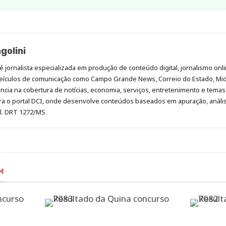
golini
é jornalista especializada em produção de conteúdo digital, jornalismo onli
eículos de comunicação como Campo Grande News, Correio do Estado, Mi
cia na cobertura de notícias, economia, serviços, entretenimento e temas 
era o portal DCI, onde desenvolve conteúdos baseados em apuração, análi
al. DRT 1272/MS
M