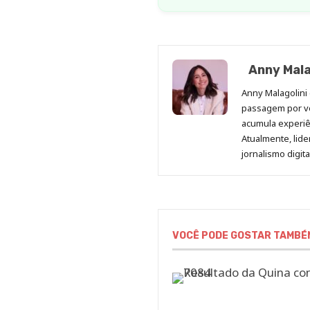
Anny Mala
Anny Malagolini 
passagem por v
acumula experiên
Atualmente, lid
jornalismo digit
VOCÊ PODE GOSTAR TAMBÉ