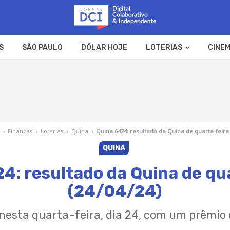
S
SÃO PAULO
DÓLAR HOJE
LOTERIAS
CINEM
A FAZENDA
WEB STORIES
›
Finanças
›
Loterias
›
Quina
›
Quina 6424: resultado da Quina de quarta-feira 
QUINA
4: resultado da Quina de qu
(24/04/24)
nesta quarta-feira, dia 24, com um prêmio 