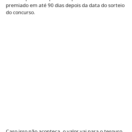
premiado em até 90 dias depois da data do sorteio
do concurso.
Caso isso não aconteça, o valor vai para o tesouro