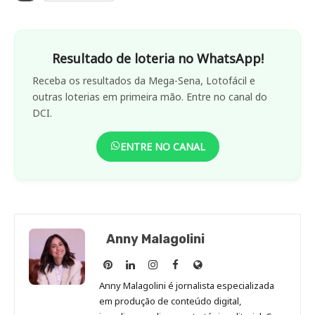
Resultado de loteria no WhatsApp!
Receba os resultados da Mega-Sena, Lotofácil e
outras loterias em primeira mão. Entre no canal do
DCI.
ENTRE NO CANAL
Anny Malagolini
Anny
Anny
Anny
Anny
Site
Malagolini
Malagolini
Malagolini
Malagolini
de
Anny Malagolini é jornalista especializada
no
no
no
no
Anny
em produção de conteúdo digital,