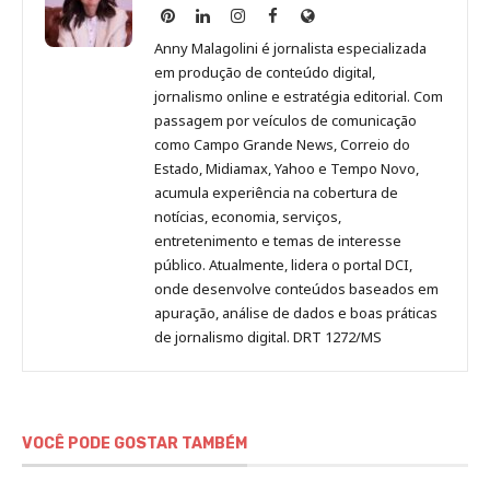
Anny
Anny
Anny
Anny
Site
Malagolini
Malagolini
Malagolini
Malagolini
de
Anny Malagolini é jornalista especializada
no
no
no
no
Anny
em produção de conteúdo digital,
Pinterest
LinkedIn
Instagram
Facebook
Malagolini
jornalismo online e estratégia editorial. Com
passagem por veículos de comunicação
como Campo Grande News, Correio do
Estado, Midiamax, Yahoo e Tempo Novo,
acumula experiência na cobertura de
notícias, economia, serviços,
entretenimento e temas de interesse
público. Atualmente, lidera o portal DCI,
onde desenvolve conteúdos baseados em
apuração, análise de dados e boas práticas
de jornalismo digital. DRT 1272/MS
VOCÊ PODE GOSTAR TAMBÉM