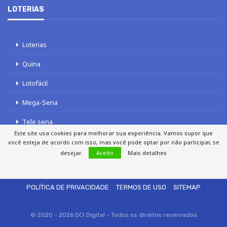
LOTERIAS
Loterias
Quina
Lotofácil
Mega-Sena
Tele sena
Este site usa cookies para melhorar sua experiência. Vamos supor que
você esteja de acordo com isso, mas você pode optar por não participar, se
desejar.
Aceito
Mais detalhes
SOBRE NÓS
AUTORES
FALE COM O JORNAL DCI
POLÍTICA DE PRIVACIDADE
TERMOS DE USO
SITEMAP
© 2020 - 2026 DCI Digital - Todos os direitos reservados