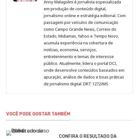
Malagolini
Malagolini
Malagolini
Malagolini
de
Anny Malagolini é jornalista especializada
no
no
no
no
Anny
em produção de conteúdo digital,
Pinterest
LinkedIn
Instagram
Facebook
Malagolini
jornalismo online e estratégia editorial. Com
passagem por veículos de comunicação
como Campo Grande News, Correio do
Estado, Midiamax, Yahoo e Tempo Novo,
acumula experiência na cobertura de
notícias, economia, serviços,
entretenimento e temas de interesse
público. Atualmente, lidera o portal DCI,
onde desenvolve conteúdos baseados em
apuração, análise de dados e boas práticas
de jornalismo digital. DRT 1272/MS
VOCÊ PODE GOSTAR TAMBÉM
CONFIRA O RESULTADO DA