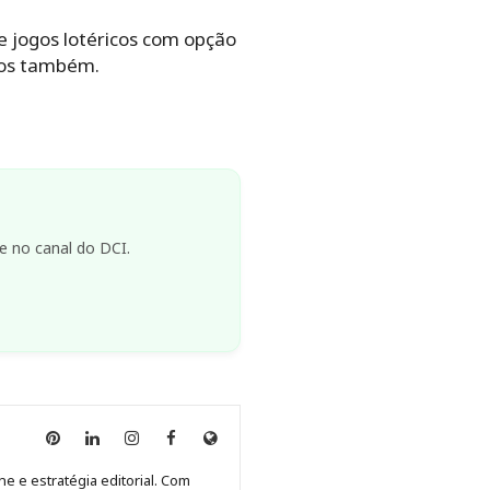
 jogos lotéricos com opção
rsos também.
e no canal do DCI.
Anny
Anny
Anny
Anny
Site
Malagolini
Malagolini
Malagolini
Malagolini
de
ne e estratégia editorial. Com