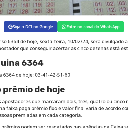
Siga o DCI no Google
Entre no canal do WhatsApp
so 6364 de hoje, sexta-feira, 10/02/24, será divulgado a 
apostador que conseguir acertar as cinco dezenas está e
Quina 6364
na 6364 de hoje: 03-41-42-51-60
 prêmio de hoje
 apostadores que marcaram dois, três, quatro ou cinco 
 faixa paga prêmio fixo e valor final varia de acordo c
ssoas premiadas em cada categoria.
 prêmios podem ser resgatados nas agências da Caixa s