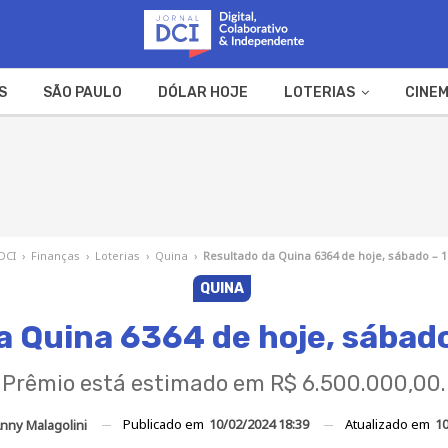
S
SÃO PAULO
DÓLAR HOJE
LOTERIAS
CINEM
A FAZENDA
WEB STORIES
 DCI
›
Finanças
›
Loterias
›
Quina
›
Resultado da Quina 6364 de hoje, sábado – 1
QUINA
a Quina 6364 de hoje, sábad
Prêmio está estimado em R$ 6.500.000,00.
Publicado em
10/02/2024 18:39
Atualizado em
10
nny Malagolini