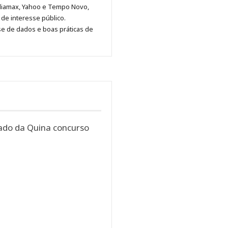
no
no
no
no
Anny
diamax, Yahoo e Tempo Novo,
Pinterest
LinkedIn
Instagram
Facebook
Malagolini
de interesse público.
se de dados e boas práticas de