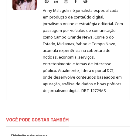
Anny
Anny
Anny
Anny
Site
Malagolini
Malagolini
Malagolini
Malagolini
de
Anny Malagolini é jornalista especializada
no
no
no
no
Anny
em produção de conteúdo digital,
Pinterest
LinkedIn
Instagram
Facebook
Malagolini
jornalismo online e estratégia editorial. Com
passagem por veículos de comunicação
como Campo Grande News, Correio do
Estado, Midiamax, Yahoo e Tempo Novo,
acumula experiência na cobertura de
notícias, economia, serviços,
entretenimento e temas de interesse
público. Atualmente, lidera o portal DCI,
onde desenvolve conteúdos baseados em
apuração, análise de dados e boas práticas
de jornalismo digital. DRT 1272/MS
VOCÊ PODE GOSTAR TAMBÉM