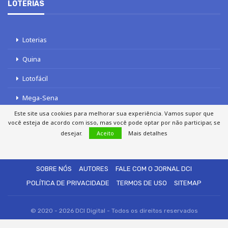
LOTERIAS
Loterias
Quina
Lotofácil
Mega-Sena
Este site usa cookies para melhorar sua experiência. Vamos supor que
Tele sena
você esteja de acordo com isso, mas você pode optar por não participar, se
desejar.
Aceito
Mais detalhes
SOBRE NÓS
AUTORES
FALE COM O JORNAL DCI
POLÍTICA DE PRIVACIDADE
TERMOS DE USO
SITEMAP
© 2020 - 2026 DCI Digital - Todos os direitos reservados