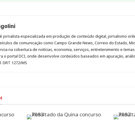
golini
é jornalista especializada em produção de conteúdo digital, jornalismo onli
eículos de comunicação como Campo Grande News, Correio do Estado, Mi
cia na cobertura de notícias, economia, serviços, entretenimento e temas 
era o portal DCI, onde desenvolve conteúdos baseados em apuração, análi
al. DRT 1272/MS
M