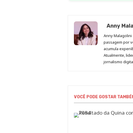
Anny Mala
Anny Malagolini 
passagem por v
acumula experiên
Atualmente, lid
jornalismo digit
VOCÊ PODE GOSTAR TAMBÉ