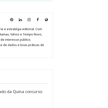
Anny
Anny
Anny
Anny
Site
Malagolini
Malagolini
Malagolini
Malagolini
de
ne e estratégia editorial. Com
no
no
no
no
Anny
diamax, Yahoo e Tempo Novo,
Pinterest
LinkedIn
Instagram
Facebook
Malagolini
de interesse público.
se de dados e boas práticas de