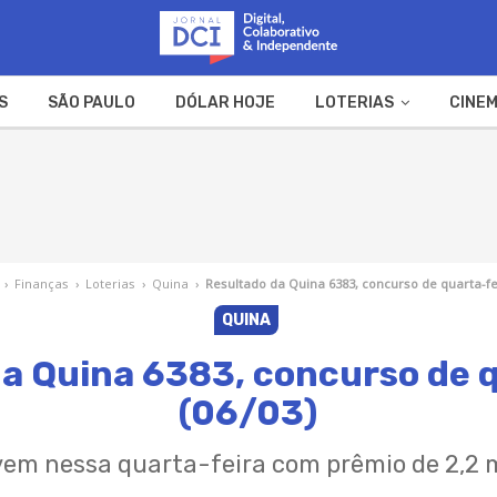
S
SÃO PAULO
DÓLAR HOJE
LOTERIAS
CINEM
A FAZENDA
WEB STORIES
›
Finanças
›
Loterias
›
Quina
›
Resultado da Quina 6383, concurso de quarta-fei
QUINA
a Quina 6383, concurso de 
(06/03)
vem nessa quarta-feira com prêmio de 2,2 m