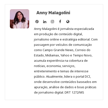
Anny Malagolini
Anny
Anny
Anny
Anny
Site
Malagolini
Malagolini
Malagolini
Malagolini
de
Anny Malagolini é jornalista especializada
no
no
no
no
Anny
em produção de conteúdo digital,
Pinterest
LinkedIn
Instagram
Facebook
Malagolini
jornalismo online e estratégia editorial. Com
passagem por veículos de comunicação
como Campo Grande News, Correio do
Estado, Midiamax, Yahoo e Tempo Novo,
acumula experiência na cobertura de
notícias, economia, serviços,
entretenimento e temas de interesse
público. Atualmente, lidera o portal DCI,
onde desenvolve conteúdos baseados em
apuração, análise de dados e boas práticas
de jornalismo digital. DRT 1272/MS