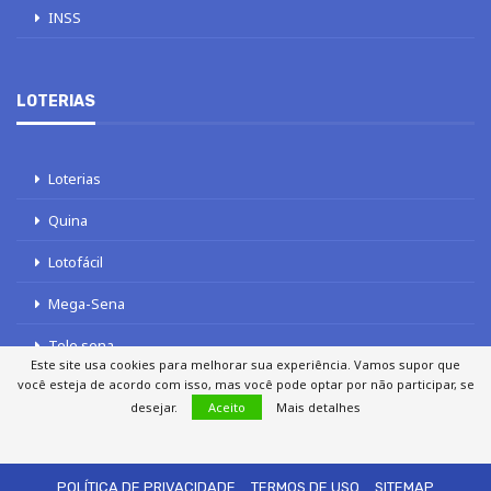
INSS
LOTERIAS
Loterias
Quina
Lotofácil
Mega-Sena
Tele sena
Este site usa cookies para melhorar sua experiência. Vamos supor que
você esteja de acordo com isso, mas você pode optar por não participar, se
desejar.
Aceito
Mais detalhes
SOBRE NÓS
AUTORES
FALE COM O JORNAL DCI
POLÍTICA DE PRIVACIDADE
TERMOS DE USO
SITEMAP