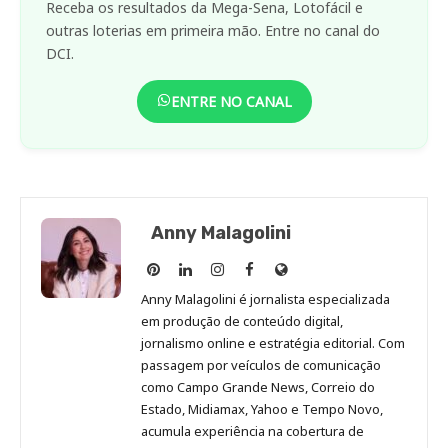
Receba os resultados da Mega-Sena, Lotofácil e
outras loterias em primeira mão. Entre no canal do
DCI.
ENTRE NO CANAL
Anny Malagolini
Anny
Anny
Anny
Anny
Site
Malagolini
Malagolini
Malagolini
Malagolini
de
Anny Malagolini é jornalista especializada
no
no
no
no
Anny
em produção de conteúdo digital,
Pinterest
LinkedIn
Instagram
Facebook
Malagolini
jornalismo online e estratégia editorial. Com
passagem por veículos de comunicação
como Campo Grande News, Correio do
Estado, Midiamax, Yahoo e Tempo Novo,
acumula experiência na cobertura de