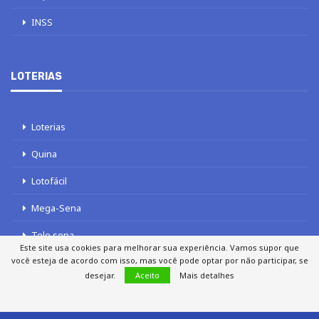
INSS
LOTERIAS
Loterias
Quina
Lotofácil
Mega-Sena
Tele sena
Este site usa cookies para melhorar sua experiência. Vamos supor que
você esteja de acordo com isso, mas você pode optar por não participar, se
desejar.
Aceito
Mais detalhes
SOBRE NÓS
AUTORES
FALE COM O JORNAL DCI