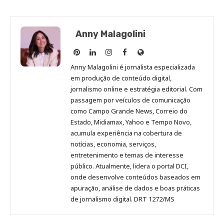
Anny Malagolini
Anny
Anny
Anny
Anny
Site
Malagolini
Malagolini
Malagolini
Malagolini
de
Anny Malagolini é jornalista especializada
no
no
no
no
Anny
em produção de conteúdo digital,
Pinterest
LinkedIn
Instagram
Facebook
Malagolini
jornalismo online e estratégia editorial. Com
passagem por veículos de comunicação
como Campo Grande News, Correio do
Estado, Midiamax, Yahoo e Tempo Novo,
acumula experiência na cobertura de
notícias, economia, serviços,
entretenimento e temas de interesse
público. Atualmente, lidera o portal DCI,
onde desenvolve conteúdos baseados em
apuração, análise de dados e boas práticas
de jornalismo digital. DRT 1272/MS