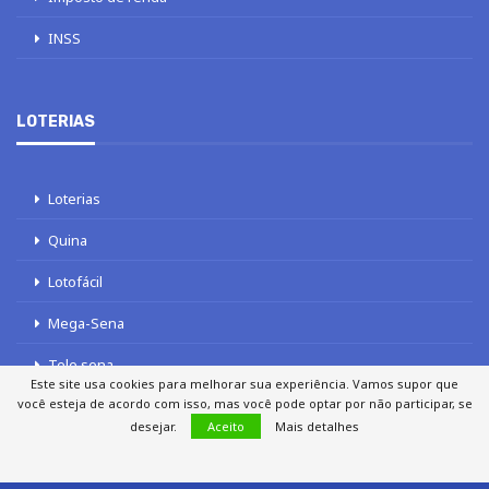
INSS
LOTERIAS
Loterias
Quina
Lotofácil
Mega-Sena
Tele sena
Este site usa cookies para melhorar sua experiência. Vamos supor que
você esteja de acordo com isso, mas você pode optar por não participar, se
desejar.
Aceito
Mais detalhes
SOBRE NÓS
AUTORES
FALE COM O JORNAL DCI