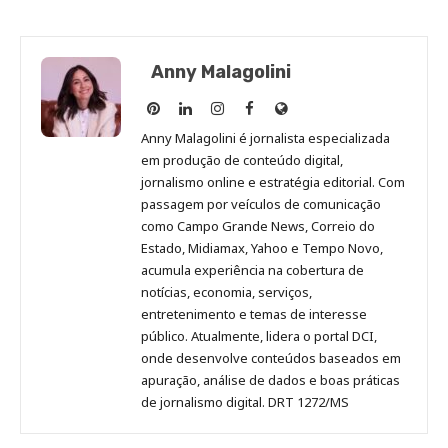
Anny Malagolini
Anny
Anny
Anny
Anny
Site
Malagolini
Malagolini
Malagolini
Malagolini
de
Anny Malagolini é jornalista especializada
no
no
no
no
Anny
em produção de conteúdo digital,
Pinterest
LinkedIn
Instagram
Facebook
Malagolini
jornalismo online e estratégia editorial. Com
passagem por veículos de comunicação
como Campo Grande News, Correio do
Estado, Midiamax, Yahoo e Tempo Novo,
acumula experiência na cobertura de
notícias, economia, serviços,
entretenimento e temas de interesse
público. Atualmente, lidera o portal DCI,
onde desenvolve conteúdos baseados em
apuração, análise de dados e boas práticas
de jornalismo digital. DRT 1272/MS