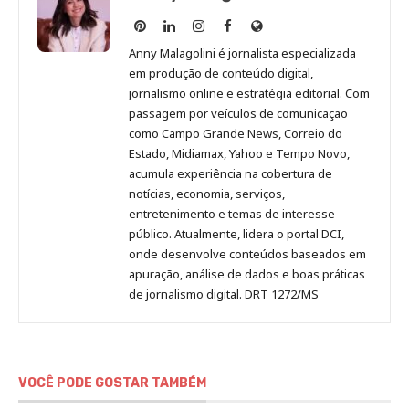
Anny
Anny
Anny
Anny
Site
Malagolini
Malagolini
Malagolini
Malagolini
de
Anny Malagolini é jornalista especializada
no
no
no
no
Anny
em produção de conteúdo digital,
Pinterest
LinkedIn
Instagram
Facebook
Malagolini
jornalismo online e estratégia editorial. Com
passagem por veículos de comunicação
como Campo Grande News, Correio do
Estado, Midiamax, Yahoo e Tempo Novo,
acumula experiência na cobertura de
notícias, economia, serviços,
entretenimento e temas de interesse
público. Atualmente, lidera o portal DCI,
onde desenvolve conteúdos baseados em
apuração, análise de dados e boas práticas
de jornalismo digital. DRT 1272/MS
VOCÊ PODE GOSTAR TAMBÉM