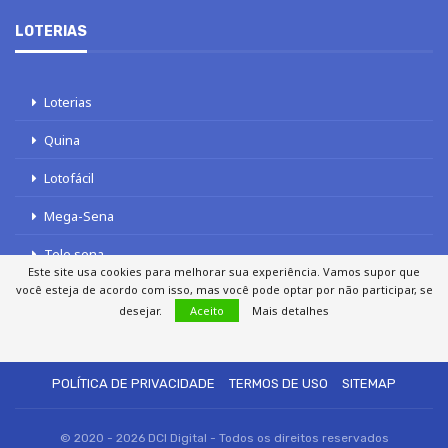
LOTERIAS
Loterias
Quina
Lotofácil
Mega-Sena
Tele sena
Este site usa cookies para melhorar sua experiência. Vamos supor que
você esteja de acordo com isso, mas você pode optar por não participar, se
desejar.
Aceito
Mais detalhes
SOBRE NÓS
AUTORES
FALE COM O JORNAL DCI
POLÍTICA DE PRIVACIDADE
TERMOS DE USO
SITEMAP
© 2020 - 2026 DCI Digital - Todos os direitos reservados