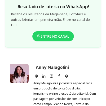
Resultado de loteria no WhatsApp!
Receba os resultados da Mega-Sena, Lotofácil e
outras loterias em primeira mão. Entre no canal do
DCI.
ENTRE NO CANAL
Anny Malagolini
Anny
Anny
Anny
Anny
Site
Malagolini
Malagolini
Malagolini
Malagolini
de
Anny Malagolini é jornalista especializada
no
no
no
no
Anny
em produção de conteúdo digital,
Pinterest
LinkedIn
Instagram
Facebook
Malagolini
jornalismo online e estratégia editorial. Com
passagem por veículos de comunicação
como Campo Grande News, Correio do