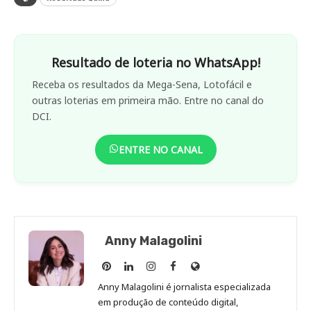
Resultado de loteria no WhatsApp!
Receba os resultados da Mega-Sena, Lotofácil e
outras loterias em primeira mão. Entre no canal do
DCI.
ENTRE NO CANAL
Anny Malagolini
Anny
Anny
Anny
Anny
Site
Malagolini
Malagolini
Malagolini
Malagolini
de
Anny Malagolini é jornalista especializada
no
no
no
no
Anny
em produção de conteúdo digital,