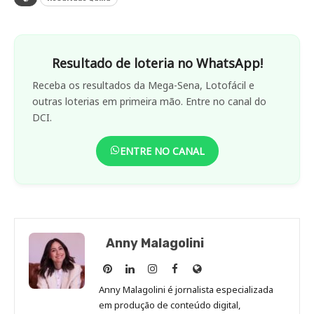
Resultado de loteria no WhatsApp!
Receba os resultados da Mega-Sena, Lotofácil e
outras loterias em primeira mão. Entre no canal do
DCI.
ENTRE NO CANAL
Anny Malagolini
Anny
Anny
Anny
Anny
Site
Malagolini
Malagolini
Malagolini
Malagolini
de
Anny Malagolini é jornalista especializada
no
no
no
no
Anny
em produção de conteúdo digital,