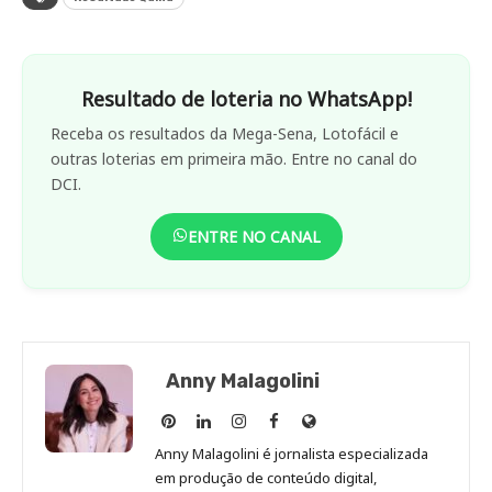
Resultado de loteria no WhatsApp!
Receba os resultados da Mega-Sena, Lotofácil e
outras loterias em primeira mão. Entre no canal do
DCI.
ENTRE NO CANAL
Anny Malagolini
Anny
Anny
Anny
Anny
Site
Malagolini
Malagolini
Malagolini
Malagolini
de
Anny Malagolini é jornalista especializada
no
no
no
no
Anny
em produção de conteúdo digital,