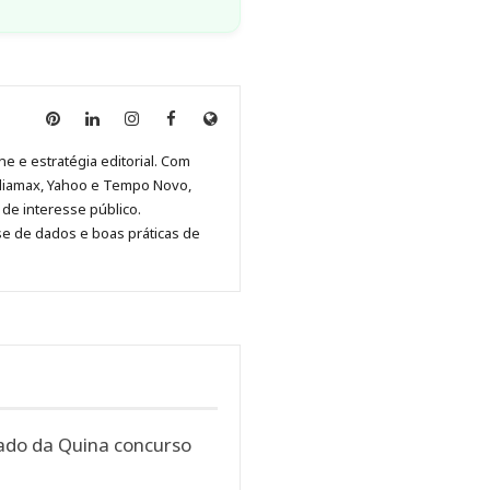
Anny
Anny
Anny
Anny
Site
Malagolini
Malagolini
Malagolini
Malagolini
de
ne e estratégia editorial. Com
no
no
no
no
Anny
diamax, Yahoo e Tempo Novo,
Pinterest
LinkedIn
Instagram
Facebook
Malagolini
de interesse público.
se de dados e boas práticas de