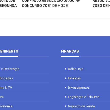
QUINA DE
CONFIRA O RESULTADO DA QUINA
RESULTA
 SEGUNDA
CONCURSO 7081 DE HOJE
7080 DE 
ENIMENTO
FINANÇAS
 e Decoração
Dólar Hoje
bridades
Finanças
ma & TV
Investimentos
ura
Legislação e Tributos
tronomia
Imposto de renda