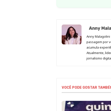
Anny Mala
Anny Malagolini 
passagem por v
acumula experiên
Atualmente, lid
jornalismo digit
VOCÊ PODE GOSTAR TAMBÉ