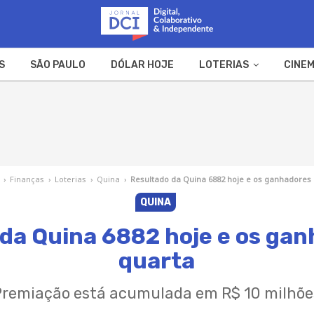
S
SÃO PAULO
DÓLAR HOJE
LOTERIAS
CINEM
A FAZENDA
WEB STORIES
›
Finanças
›
Loterias
›
Quina
›
Resultado da Quina 6882 hoje e os ganhadores
QUINA
da Quina 6882 hoje e os ga
quarta
Premiação está acumulada em R$ 10 milhõe