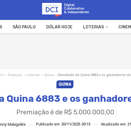
S
SÃO PAULO
DÓLAR HOJE
LOTERIAS
CINEM
A FAZENDA
WEB STORIES
DCI
›
Finanças
›
Loterias
›
Quina
›
Resultado da Quina 6883 e os ganhadores do
QUINA
a Quina 6883 e os ganhadore
Premiação é de R$ 5.000.000,00
Publicado em
20/11/2025 20:13
Atualizado em
21
nny Malagolini