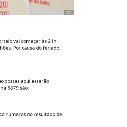
DCI
orteio vai começar às 21h
lhões. Por causa do feriado,
 expostas aqui estarão
ina 6879 são:
nco números do resultado de