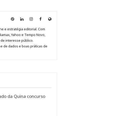
Anny
Anny
Anny
Anny
Site
Malagolini
Malagolini
Malagolini
Malagolini
de
ne e estratégia editorial. Com
no
no
no
no
Anny
diamax, Yahoo e Tempo Novo,
Pinterest
LinkedIn
Instagram
Facebook
Malagolini
de interesse público.
se de dados e boas práticas de