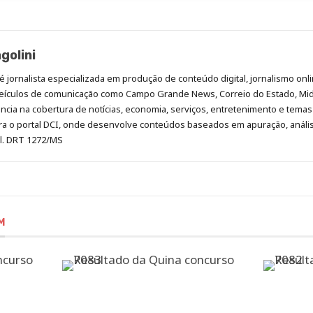
golini
é jornalista especializada em produção de conteúdo digital, jornalismo onli
eículos de comunicação como Campo Grande News, Correio do Estado, Mi
cia na cobertura de notícias, economia, serviços, entretenimento e temas 
era o portal DCI, onde desenvolve conteúdos baseados em apuração, análi
al. DRT 1272/MS
M