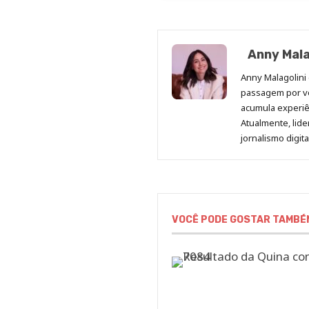
Anny Mala
Anny Malagolini 
passagem por v
acumula experiên
Atualmente, lid
jornalismo digit
VOCÊ PODE GOSTAR TAMBÉ