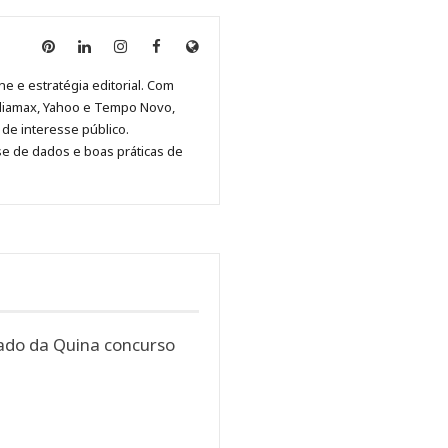
Anny
Anny
Anny
Anny
Site
Malagolini
Malagolini
Malagolini
Malagolini
de
ne e estratégia editorial. Com
no
no
no
no
Anny
diamax, Yahoo e Tempo Novo,
Pinterest
LinkedIn
Instagram
Facebook
Malagolini
de interesse público.
se de dados e boas práticas de