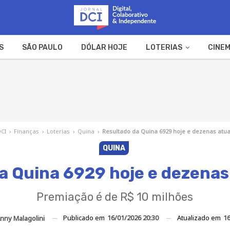
S
SÃO PAULO
DÓLAR HOJE
LOTERIAS
CINEM
A FAZENDA
WEB STORIES
DCI
›
Finanças
›
Loterias
›
Quina
›
Resultado da Quina 6929 hoje e dezenas atu
QUINA
a Quina 6929 hoje e dezenas
Premiação é de R$ 10 milhões
Publicado em
16/01/2026 20:30
Atualizado em
16
nny Malagolini