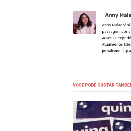
Anny Mala
Anny Malagolini 
passagem por v
acumula experiên
Atualmente, lid
jornalismo digit
VOCÊ PODE GOSTAR TAMBÉ