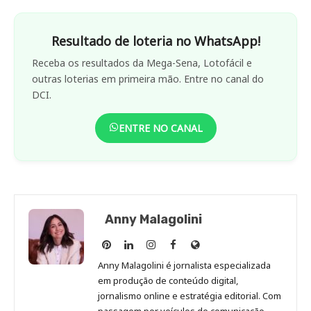
Resultado de loteria no WhatsApp!
Receba os resultados da Mega-Sena, Lotofácil e
outras loterias em primeira mão. Entre no canal do
DCI.
ENTRE NO CANAL
Anny Malagolini
Anny
Anny
Anny
Anny
Site
Malagolini
Malagolini
Malagolini
Malagolini
de
Anny Malagolini é jornalista especializada
no
no
no
no
Anny
em produção de conteúdo digital,
Pinterest
LinkedIn
Instagram
Facebook
Malagolini
jornalismo online e estratégia editorial. Com
passagem por veículos de comunicação