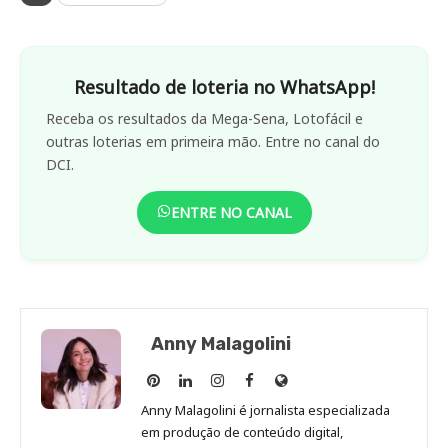
Resultado de loteria no WhatsApp!
Receba os resultados da Mega-Sena, Lotofácil e
outras loterias em primeira mão. Entre no canal do
DCI.
ENTRE NO CANAL
Anny Malagolini
Anny
Anny
Anny
Anny
Site
Malagolini
Malagolini
Malagolini
Malagolini
de
Anny Malagolini é jornalista especializada
no
no
no
no
Anny
em produção de conteúdo digital,