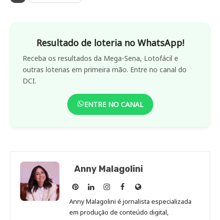
Resultado de loteria no WhatsApp!
Receba os resultados da Mega-Sena, Lotofácil e
outras loterias em primeira mão. Entre no canal do
DCI.
ENTRE NO CANAL
Anny Malagolini
Anny
Anny
Anny
Anny
Site
Malagolini
Malagolini
Malagolini
Malagolini
de
Anny Malagolini é jornalista especializada
no
no
no
no
Anny
em produção de conteúdo digital,