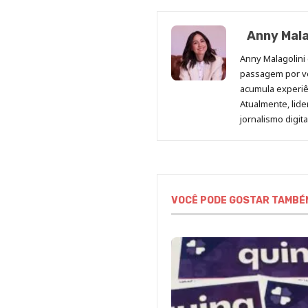
Anny Mala
Anny Malagolini 
passagem por v
acumula experiên
Atualmente, lid
jornalismo digit
VOCÊ PODE GOSTAR TAMBÉ