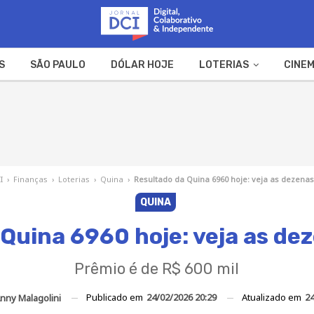
S
SÃO PAULO
DÓLAR HOJE
LOTERIAS
CINEM
A FAZENDA
WEB STORIES
I
›
Finanças
›
Loterias
›
Quina
›
Resultado da Quina 6960 hoje: veja as dezenas
QUINA
Quina 6960 hoje: veja as de
Prêmio é de R$ 600 mil
Publicado em
24/02/2026 20:29
Atualizado em
24
nny Malagolini