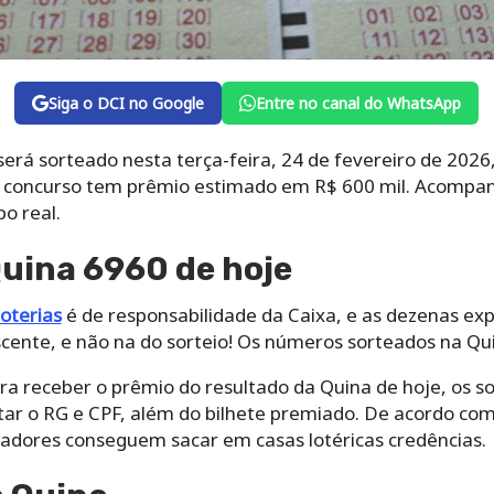
Siga o DCI no Google
Entre no canal do WhatsApp
erá sorteado nesta terça-feira, 24 de fevereiro de 2026
O concurso tem prêmio estimado em R$ 600 mil. Acompan
o real.
uina 6960 de hoje
loterias
é de responsabilidade da Caixa, e as dezenas ex
ente, e não na do sorteio! Os números sorteados na Qu
a receber o prêmio do resultado da Quina de hoje, os s
tar o RG e CPF, além do bilhete premiado. De acordo com
hadores conseguem sacar em casas lotéricas credências.