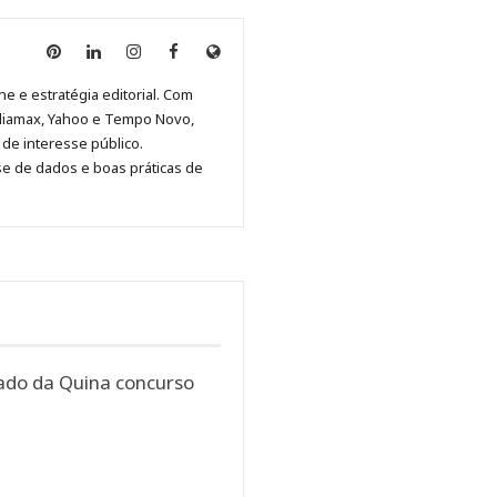
Anny
Anny
Anny
Anny
Site
Malagolini
Malagolini
Malagolini
Malagolini
de
ne e estratégia editorial. Com
no
no
no
no
Anny
diamax, Yahoo e Tempo Novo,
Pinterest
LinkedIn
Instagram
Facebook
Malagolini
de interesse público.
se de dados e boas práticas de