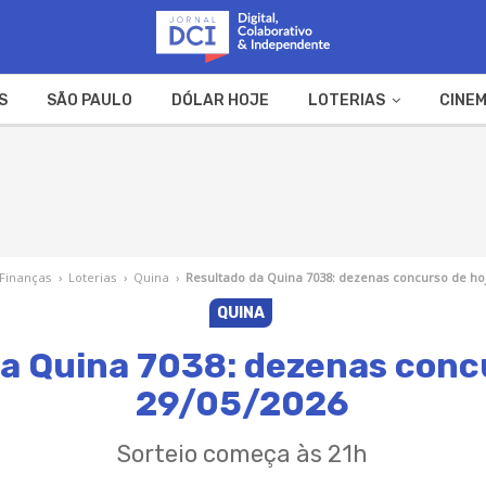
S
SÃO PAULO
DÓLAR HOJE
LOTERIAS
CINEM
A FAZENDA
WEB STORIES
Finanças
›
Loterias
›
Quina
›
Resultado da Quina 7038: dezenas concurso de hoj
QUINA
a Quina 7038: dezenas conc
29/05/2026
Sorteio começa às 21h