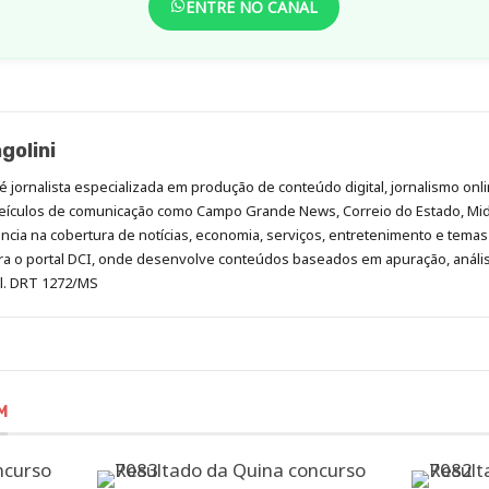
ENTRE NO CANAL
golini
é jornalista especializada em produção de conteúdo digital, jornalismo onli
eículos de comunicação como Campo Grande News, Correio do Estado, Mi
cia na cobertura de notícias, economia, serviços, entretenimento e temas 
era o portal DCI, onde desenvolve conteúdos baseados em apuração, análi
al. DRT 1272/MS
M