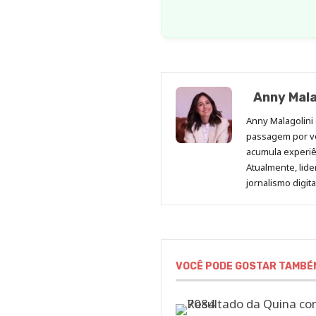
Anny Mala
Anny Malagolini 
passagem por v
acumula experiên
Atualmente, lid
jornalismo digit
VOCÊ PODE GOSTAR TAMBÉ