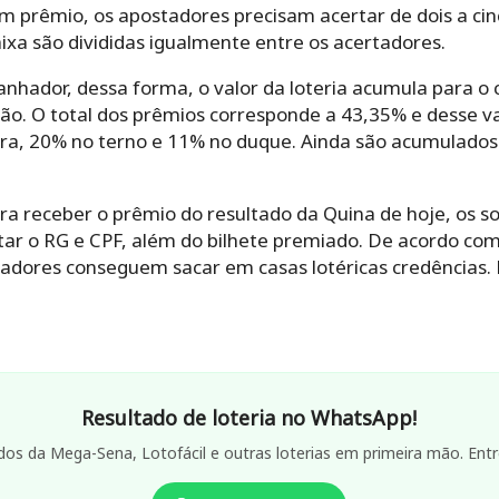
um prêmio, os apostadores precisam acertar de dois a ci
aixa são divididas igualmente entre os acertadores.
anhador, dessa forma, o valor da loteria acumula para o 
ão. O total dos prêmios corresponde a 43,35% e desse va
dra, 20% no terno e 11% no duque. Ainda são acumulado
a receber o prêmio do resultado da Quina de hoje, os s
tar o RG e CPF, além do bilhete premiado. De acordo com
hadores conseguem sacar em casas lotéricas credências. 
Resultado de loteria no WhatsApp!
dos da Mega-Sena, Lotofácil e outras loterias em primeira mão. Entr