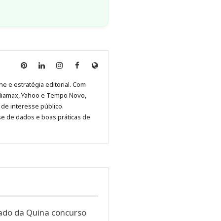
Anny
Anny
Anny
Anny
Site
Malagolini
Malagolini
Malagolini
Malagolini
de
ne e estratégia editorial. Com
no
no
no
no
Anny
diamax, Yahoo e Tempo Novo,
Pinterest
LinkedIn
Instagram
Facebook
Malagolini
de interesse público.
se de dados e boas práticas de