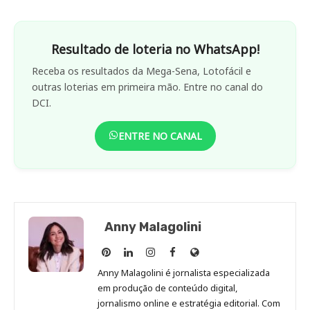
Resultado de loteria no WhatsApp!
Receba os resultados da Mega-Sena, Lotofácil e
outras loterias em primeira mão. Entre no canal do
DCI.
ENTRE NO CANAL
Anny Malagolini
Anny
Anny
Anny
Anny
Site
Malagolini
Malagolini
Malagolini
Malagolini
de
Anny Malagolini é jornalista especializada
no
no
no
no
Anny
em produção de conteúdo digital,
Pinterest
LinkedIn
Instagram
Facebook
Malagolini
jornalismo online e estratégia editorial. Com