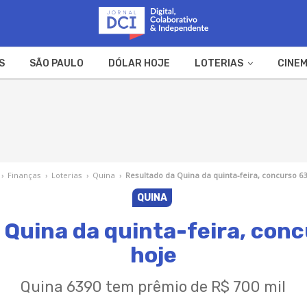
S
SÃO PAULO
DÓLAR HOJE
LOTERIAS
CINEM
A FAZENDA
WEB STORIES
›
Finanças
›
Loterias
›
Quina
›
Resultado da Quina da quinta-feira, concurso 6
QUINA
 Quina da quinta-feira, con
hoje
Quina 6390 tem prêmio de R$ 700 mil