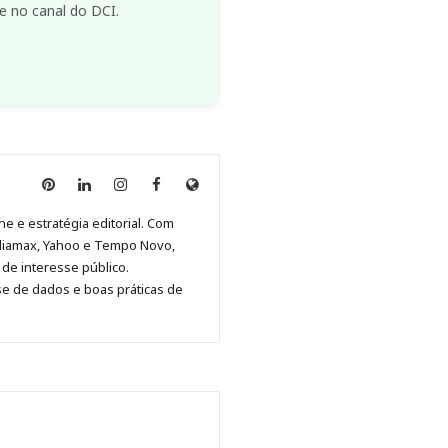
e no canal do DCI.
Anny
Anny
Anny
Anny
Site
Malagolini
Malagolini
Malagolini
Malagolini
de
ne e estratégia editorial. Com
no
no
no
no
Anny
diamax, Yahoo e Tempo Novo,
Pinterest
LinkedIn
Instagram
Facebook
Malagolini
de interesse público.
se de dados e boas práticas de