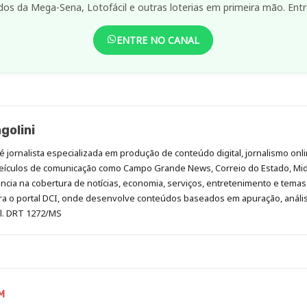
dos da Mega-Sena, Lotofácil e outras loterias em primeira mão. Entr
ENTRE NO CANAL
golini
é jornalista especializada em produção de conteúdo digital, jornalismo onli
eículos de comunicação como Campo Grande News, Correio do Estado, Mi
cia na cobertura de notícias, economia, serviços, entretenimento e temas 
era o portal DCI, onde desenvolve conteúdos baseados em apuração, análi
al. DRT 1272/MS
M