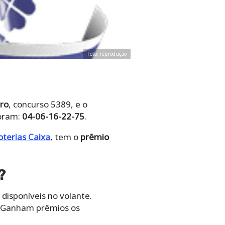
Foto: reprodução
ro
, concurso 5389, e o
foram:
04-06-16-22-75
.
oterias Caixa
, tem o
prêmio
?
disponíveis no volante.
. Ganham prêmios os