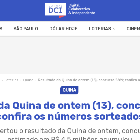
S
SÃO PAULO
DÓLAR HOJE
LOTERIAS
CINEM
A FAZENDA
WEB STORIES
›
Loterias
›
Quina
›
Resultado da Quina de ontem (13), concurso 5389; confira
QUINA
da Quina de ontem (13), con
confira os números sorteado
tou o resultado da Quina de ontem, concu
estimado em R$ 4,5 milhões acumulou