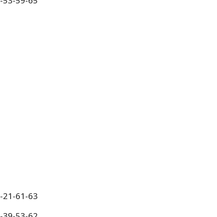
5-53-59-65
9-21-61-63
5-39-53-62