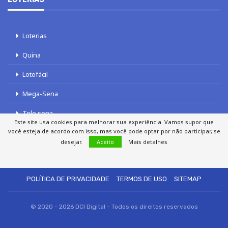
Loterias
Quina
Lotofácil
Mega-Sena
Tele sena
Este site usa cookies para melhorar sua experiência. Vamos supor que
você esteja de acordo com isso, mas você pode optar por não participar, se
desejar.
Aceito
Mais detalhes
SOBRE NÓS
AUTORES
FALE COM O JORNAL DCI
POLÍTICA DE PRIVACIDADE
TERMOS DE USO
SITEMAP
© 2020 - 2026 DCI Digital - Todos os direitos reservados