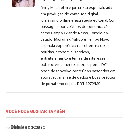
Malagolini
Malagolini
Malagolini
Malagolini
de
Anny Malagolini é jornalista especializada
no
no
no
no
Anny
em produção de conteúdo digital,
Pinterest
LinkedIn
Instagram
Facebook
Malagolini
jornalismo online e estratégia editorial. Com
passagem por veículos de comunicação
como Campo Grande News, Correio do
Estado, Midiamax, Yahoo e Tempo Novo,
acumula experiência na cobertura de
notícias, economia, serviços,
entretenimento e temas de interesse
público. Atualmente, lidera o portal DCI,
onde desenvolve conteúdos baseados em
apuração, análise de dados e boas práticas
de jornalismo digital. DRT 1272/MS
VOCÊ PODE GOSTAR TAMBÉM