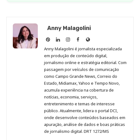
Anny Malagolini
Anny
Anny
Anny
Anny
Site
Malagolini
Malagolini
Malagolini
Malagolini
de
Anny Malagolini é jornalista especializada
no
no
no
no
Anny
em produção de conteúdo digital,
Pinterest
LinkedIn
Instagram
Facebook
Malagolini
jornalismo online e estratégia editorial. Com
passagem por veículos de comunicação
como Campo Grande News, Correio do
Estado, Midiamax, Yahoo e Tempo Novo,
acumula experiência na cobertura de
notícias, economia, serviços,
entretenimento e temas de interesse
público. Atualmente, lidera o portal DCI,
onde desenvolve conteúdos baseados em
apuração, análise de dados e boas práticas
de jornalismo digital. DRT 1272/MS