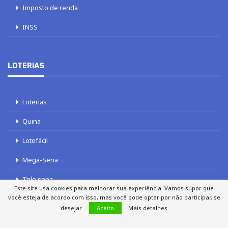
Imposto de renda
INSS
LOTERIAS
Loterias
Quina
Lotofácil
Mega-Sena
Tele sena
Este site usa cookies para melhorar sua experiência. Vamos supor que
você esteja de acordo com isso, mas você pode optar por não participar, se
desejar.
Aceito
Mais detalhes