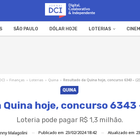
S
SÃO PAULO
DÓLAR HOJE
LOTERIAS
CINEM
A FAZENDA
WEB STORIES
DCI
›
Finanças
›
Loterias
›
Quina
›
Resultado da Quina hoje, concurso 6343 – (23
QUINA
 Quina hoje, concurso 6343
Loteria pode pagar R$ 1,3 milhão.
Publicado em
23/02/2024 18:42
Atualizado em
23
nny Malagolini