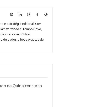
Anny
Anny
Anny
Anny
Site
Malagolini
Malagolini
Malagolini
Malagolini
de
ne e estratégia editorial. Com
no
no
no
no
Anny
diamax, Yahoo e Tempo Novo,
Pinterest
LinkedIn
Instagram
Facebook
Malagolini
de interesse público.
se de dados e boas práticas de