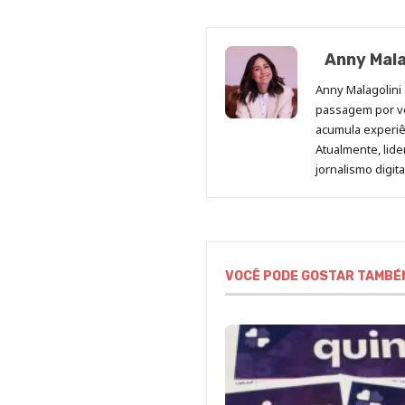
Anny Mala
Anny Malagolini 
passagem por v
acumula experiên
Atualmente, lid
jornalismo digit
VOCÊ PODE GOSTAR TAMBÉ