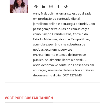
Anny
Anny
Anny
Anny
Site
Malagolini
Malagolini
Malagolini
Malagolini
de
Anny Malagolini é jornalista especializada
no
no
no
no
Anny
em produção de conteúdo digital,
Pinterest
LinkedIn
Instagram
Facebook
Malagolini
jornalismo online e estratégia editorial. Com
passagem por veículos de comunicação
como Campo Grande News, Correio do
Estado, Midiamax, Yahoo e Tempo Novo,
acumula experiência na cobertura de
notícias, economia, serviços,
entretenimento e temas de interesse
público. Atualmente, lidera o portal DCI,
onde desenvolve conteúdos baseados em
apuração, análise de dados e boas práticas
de jornalismo digital. DRT 1272/MS
VOCÊ PODE GOSTAR TAMBÉM