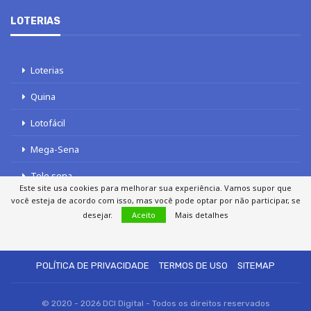
LOTERIAS
Loterias
Quina
Lotofácil
Mega-Sena
Tele sena
Este site usa cookies para melhorar sua experiência. Vamos supor que
você esteja de acordo com isso, mas você pode optar por não participar, se
desejar.
Aceito
Mais detalhes
SOBRE NÓS
AUTORES
FALE COM O JORNAL DCI
POLÍTICA DE PRIVACIDADE
TERMOS DE USO
SITEMAP
© 2020 - 2026 DCI Digital - Todos os direitos reservados