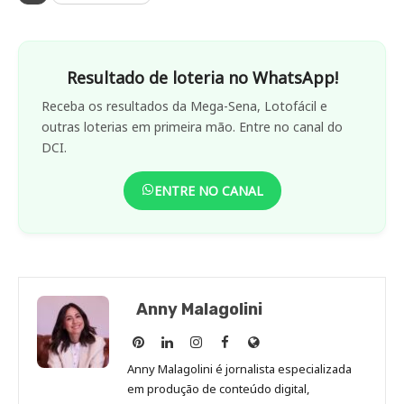
Resultado de loteria no WhatsApp!
Receba os resultados da Mega-Sena, Lotofácil e
outras loterias em primeira mão. Entre no canal do
DCI.
ENTRE NO CANAL
Anny Malagolini
Anny
Anny
Anny
Anny
Site
Malagolini
Malagolini
Malagolini
Malagolini
de
Anny Malagolini é jornalista especializada
no
no
no
no
Anny
em produção de conteúdo digital,