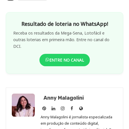
Resultado de loteria no WhatsApp!
Receba os resultados da Mega-Sena, Lotofácil e
outras loterias em primeira mão. Entre no canal do
DCI.
ENTRE NO CANAL
Anny Malagolini
Anny
Anny
Anny
Anny
Site
Malagolini
Malagolini
Malagolini
Malagolini
de
Anny Malagolini é jornalista especializada
no
no
no
no
Anny
em produção de conteúdo digital,