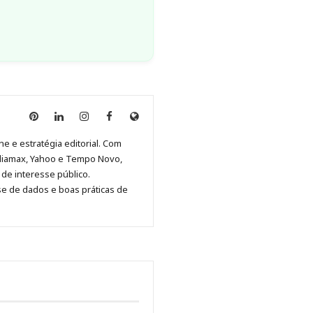
Anny
Anny
Anny
Anny
Site
Malagolini
Malagolini
Malagolini
Malagolini
de
ne e estratégia editorial. Com
no
no
no
no
Anny
diamax, Yahoo e Tempo Novo,
Pinterest
LinkedIn
Instagram
Facebook
Malagolini
de interesse público.
se de dados e boas práticas de