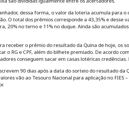
aixa são divididas igualmente entre os acertadores.
anhador, dessa forma, o valor da loteria acumula para o 
ão. O total dos prêmios corresponde a 43,35% e desse va
ra, 20% no terno e 11% no duque. Ainda são acumulados
a receber o prêmio do resultado da Quina de hoje, os s
tar o RG e CPF, além do bilhete premiado. De acordo com
hadores conseguem sacar em casas lotéricas credências. 
screvem 90 dias após a data do sorteio do resultado da 
valores vão ao Tesouro Nacional para aplicação no FIES 
r.