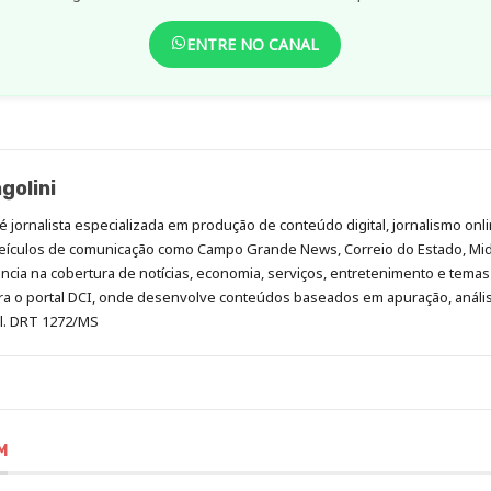
ENTRE NO CANAL
golini
é jornalista especializada em produção de conteúdo digital, jornalismo onli
eículos de comunicação como Campo Grande News, Correio do Estado, Mi
cia na cobertura de notícias, economia, serviços, entretenimento e temas 
era o portal DCI, onde desenvolve conteúdos baseados em apuração, análi
al. DRT 1272/MS
M