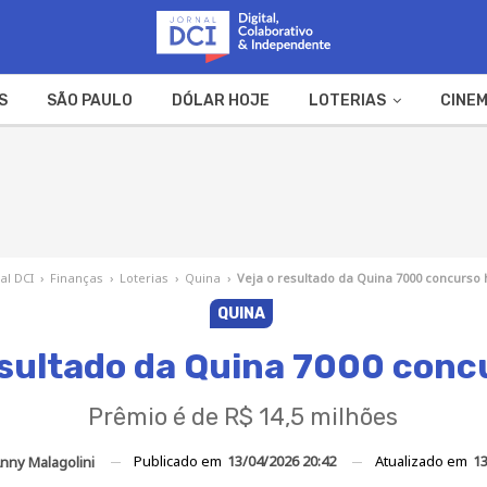
S
SÃO PAULO
DÓLAR HOJE
LOTERIAS
CINEM
A FAZENDA
WEB STORIES
al DCI
›
Finanças
›
Loterias
›
Quina
›
Veja o resultado da Quina 7000 concurso 
QUINA
esultado da Quina 7000 conc
Prêmio é de R$ 14,5 milhões
Publicado em
13/04/2026 20:42
Atualizado em
13
nny Malagolini