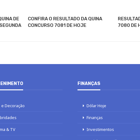
QUINA DE
CONFIRA O RESULTADO DA QUINA
RESULTA
 SEGUNDA
CONCURSO 7081 DE HOJE
7080 DE 
ENIMENTO
FINANÇAS
 e Decoração
Dólar Hoje
bridades
Finanças
ma & TV
Investimentos