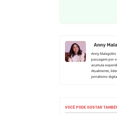
Anny Mala
Anny Malagolini 
passagem por v
acumula experiên
Atualmente, lid
jornalismo digit
VOCÊ PODE GOSTAR TAMBÉ