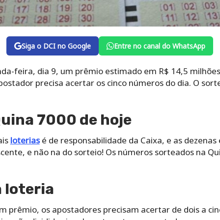
Siga o DCI no Google
Entre no canal do WhatsApp
nda-feira, dia 9, um prêmio estimado em R$ 14,5 milhões
 apostador precisa acertar os cinco números do dia. O sor
Quina 7000 de hoje
ais
loterias
é de responsabilidade da Caixa, e as dezenas
ente, e não na do sorteio! Os números sorteados na Qu
loteria
um prêmio, os apostadores precisam acertar de dois a ci