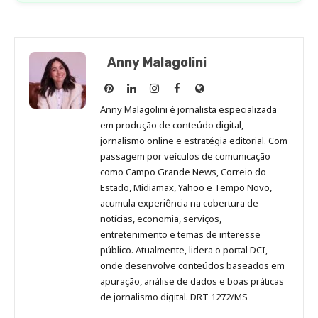
Anny Malagolini
Anny
Anny
Anny
Anny
Site
Malagolini
Malagolini
Malagolini
Malagolini
de
Anny Malagolini é jornalista especializada
no
no
no
no
Anny
em produção de conteúdo digital,
Pinterest
LinkedIn
Instagram
Facebook
Malagolini
jornalismo online e estratégia editorial. Com
passagem por veículos de comunicação
como Campo Grande News, Correio do
Estado, Midiamax, Yahoo e Tempo Novo,
acumula experiência na cobertura de
notícias, economia, serviços,
entretenimento e temas de interesse
público. Atualmente, lidera o portal DCI,
onde desenvolve conteúdos baseados em
apuração, análise de dados e boas práticas
de jornalismo digital. DRT 1272/MS