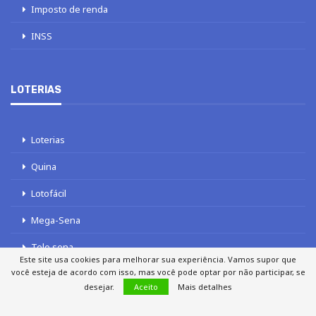
Imposto de renda
INSS
LOTERIAS
Loterias
Quina
Lotofácil
Mega-Sena
Tele sena
Este site usa cookies para melhorar sua experiência. Vamos supor que
você esteja de acordo com isso, mas você pode optar por não participar, se
desejar.
Aceito
Mais detalhes