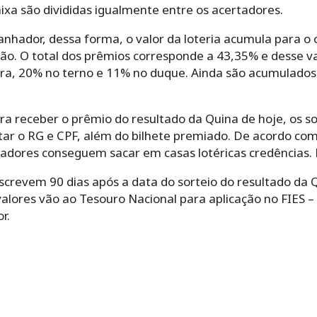
aixa são divididas igualmente entre os acertadores.
anhador, dessa forma, o valor da loteria acumula para o 
ão. O total dos prêmios corresponde a 43,35% e desse va
dra, 20% no terno e 11% no duque. Ainda são acumulado
a receber o prêmio do resultado da Quina de hoje, os s
tar o RG e CPF, além do bilhete premiado. De acordo com
hadores conseguem sacar em casas lotéricas credências. 
screvem 90 dias após a data do sorteio do resultado da 
valores vão ao Tesouro Nacional para aplicação no FIES 
r.