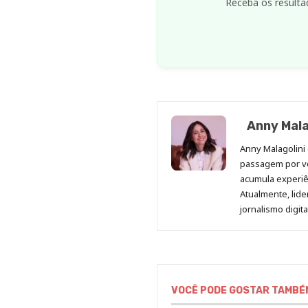
Receba os resulta
Anny Mala
Anny Malagolini 
passagem por v
acumula experiên
Atualmente, lid
jornalismo digit
VOCÊ PODE GOSTAR TAMBÉ