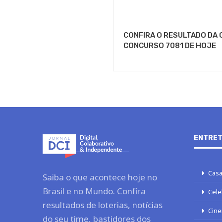
CONFIRA O RESULTADO DA 
CONCURSO 7081 DE HOJE
ENTRET
Casa
Saiba o que acontece hoje no
Brasil e no Mundo. Confira
Cele
resultados de loterias, notícias
Cine
do seu time, bastidores dos