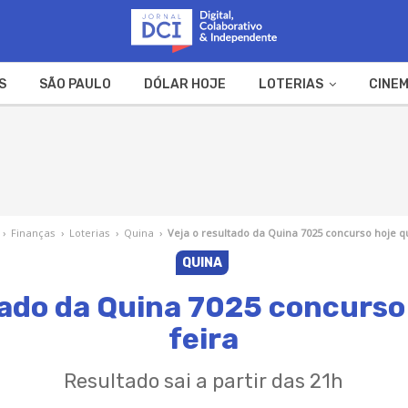
S
SÃO PAULO
DÓLAR HOJE
LOTERIAS
CINEM
A FAZENDA
WEB STORIES
›
Finanças
›
Loterias
›
Quina
›
Veja o resultado da Quina 7025 concurso hoje qu
QUINA
tado da Quina 7025 concurso
feira
Resultado sai a partir das 21h