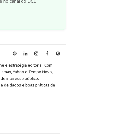
e no canal do DCI.
Anny
Anny
Anny
Anny
Site
Malagolini
Malagolini
Malagolini
Malagolini
de
ne e estratégia editorial. Com
no
no
no
no
Anny
diamax, Yahoo e Tempo Novo,
Pinterest
LinkedIn
Instagram
Facebook
Malagolini
de interesse público.
se de dados e boas práticas de