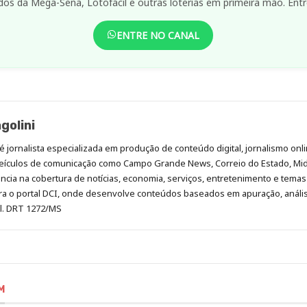
dos da Mega-Sena, Lotofácil e outras loterias em primeira mão. Entr
ENTRE NO CANAL
golini
é jornalista especializada em produção de conteúdo digital, jornalismo onli
eículos de comunicação como Campo Grande News, Correio do Estado, Mi
cia na cobertura de notícias, economia, serviços, entretenimento e temas 
era o portal DCI, onde desenvolve conteúdos baseados em apuração, análi
al. DRT 1272/MS
M